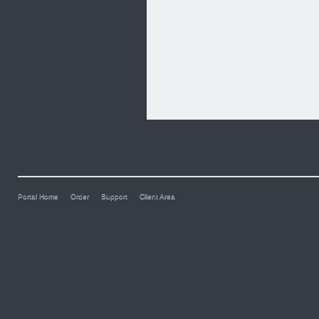
Portal Home
Order
Support
Client Area