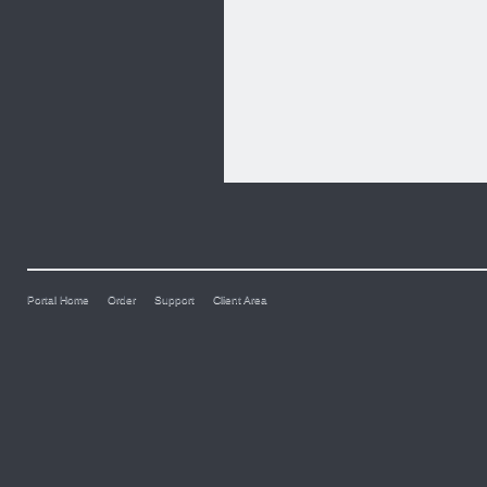
Portal Home
Order
Support
Client Area