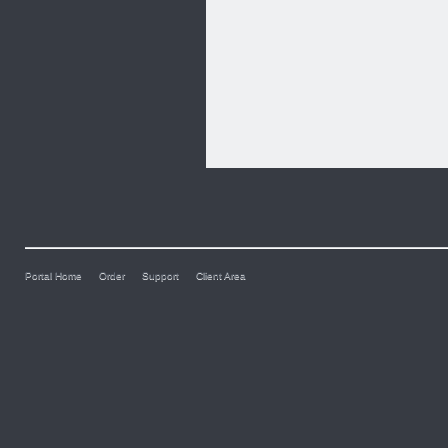
Portal Home
Order
Support
Client Area